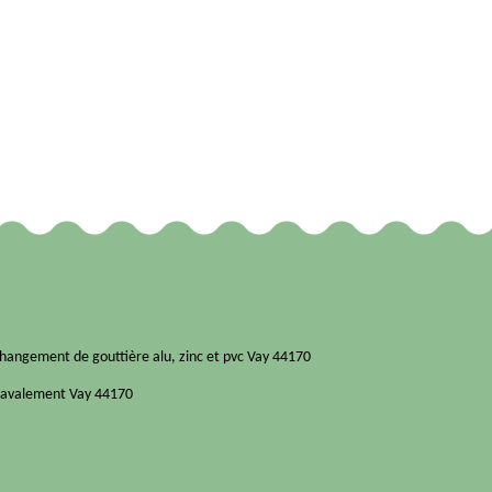
hangement de gouttière alu, zinc et pvc Vay 44170
avalement Vay 44170