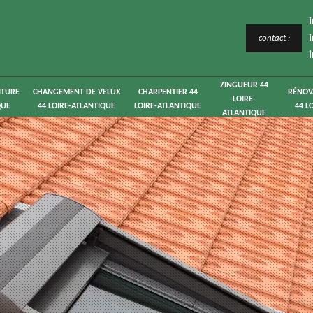
contact :
ZINGUEUR 44
ITURE
CHANGEMENT DE VELUX
CHARPENTIER 44
RÉNOV
LOIRE-
QUE
44 LOIRE-ATLANTIQUE
LOIRE-ATLANTIQUE
44 L
ATLANTIQUE