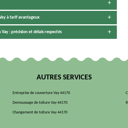
ay à tarif avantageux
ay : précision et délais respectés
AUTRES SERVICES
Entreprise de couverture Vay 44170
C
Demoussage de toiture Vay 44170
R
Changement de toiture Vay 44170