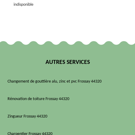
indisponible
AUTRES SERVICES
Changement de gouttière alu, zinc et pvc Frossay 44320
Rénovation de toiture Frossay 44320
Zingueur Frossay 44320
Charpentier Frossay 44320