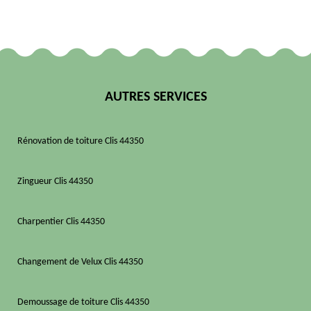
AUTRES SERVICES
Rénovation de toiture Clis 44350
Zingueur Clis 44350
Charpentier Clis 44350
Changement de Velux Clis 44350
Demoussage de toiture Clis 44350