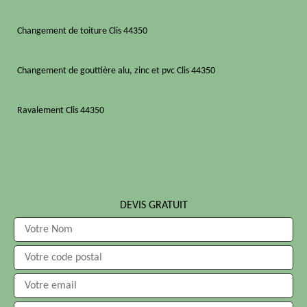
Changement de toiture Clis 44350
Changement de gouttière alu, zinc et pvc Clis 44350
Ravalement Clis 44350
DEVIS GRATUIT