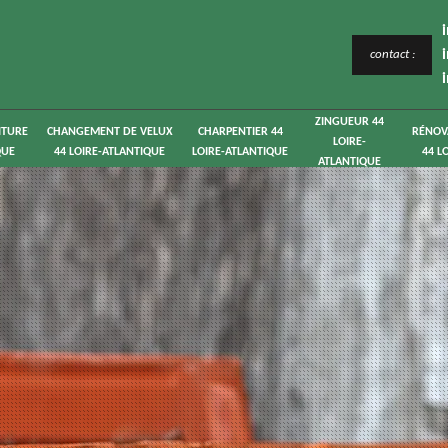
contact :
ZINGUEUR 44
ITURE
CHANGEMENT DE VELUX
CHARPENTIER 44
RÉNOV
LOIRE-
QUE
44 LOIRE-ATLANTIQUE
LOIRE-ATLANTIQUE
44 L
ATLANTIQUE