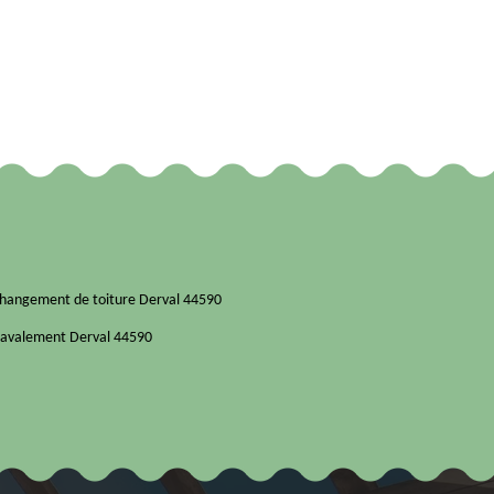
hangement de toiture Derval 44590
avalement Derval 44590