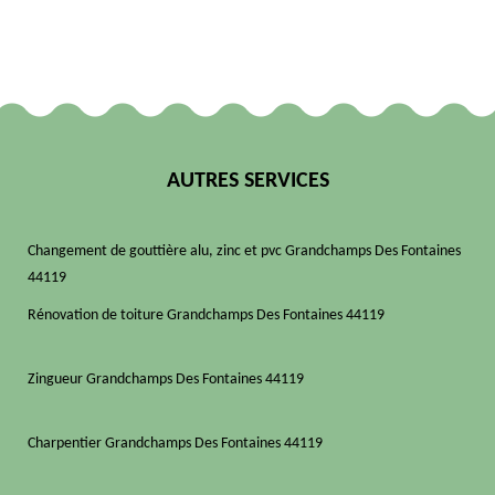
AUTRES SERVICES
Changement de gouttière alu, zinc et pvc Grandchamps Des Fontaines
44119
Rénovation de toiture Grandchamps Des Fontaines 44119
Zingueur Grandchamps Des Fontaines 44119
Charpentier Grandchamps Des Fontaines 44119