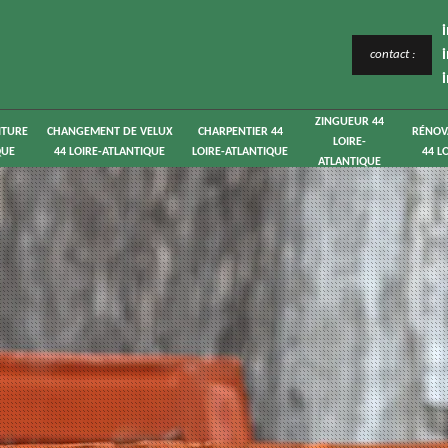
contact :
ZINGUEUR 44
ITURE
CHANGEMENT DE VELUX
CHARPENTIER 44
RÉNOV
LOIRE-
QUE
44 LOIRE-ATLANTIQUE
LOIRE-ATLANTIQUE
44 L
ATLANTIQUE