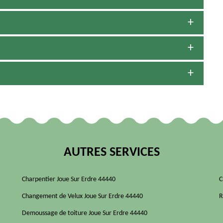
AUTRES SERVICES
Charpentier Joue Sur Erdre 44440
C
Changement de Velux Joue Sur Erdre 44440
R
Demoussage de toiture Joue Sur Erdre 44440