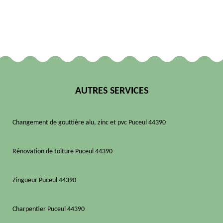
AUTRES SERVICES
Changement de gouttière alu, zinc et pvc Puceul 44390
Rénovation de toiture Puceul 44390
Zingueur Puceul 44390
Charpentier Puceul 44390