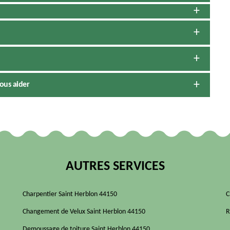
ous aider
AUTRES SERVICES
Charpentier Saint Herblon 44150
C
Changement de Velux Saint Herblon 44150
R
Demoussage de toiture Saint Herblon 44150