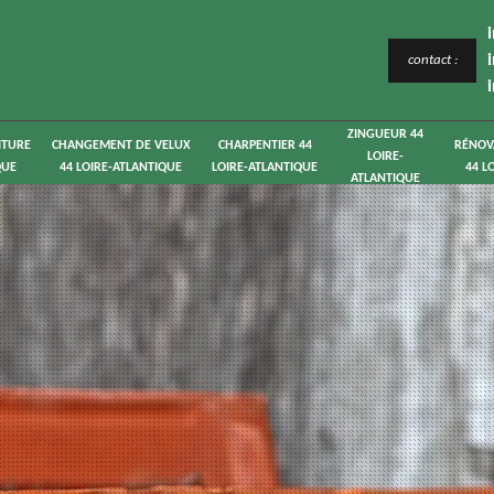
contact :
ZINGUEUR 44
ITURE
CHANGEMENT DE VELUX
CHARPENTIER 44
RÉNOV
LOIRE-
QUE
44 LOIRE-ATLANTIQUE
LOIRE-ATLANTIQUE
44 L
ATLANTIQUE