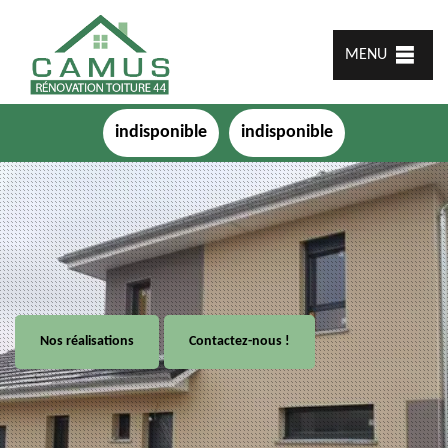
MENU
indisponible
indisponible
Nos réalisations
Contactez-nous !