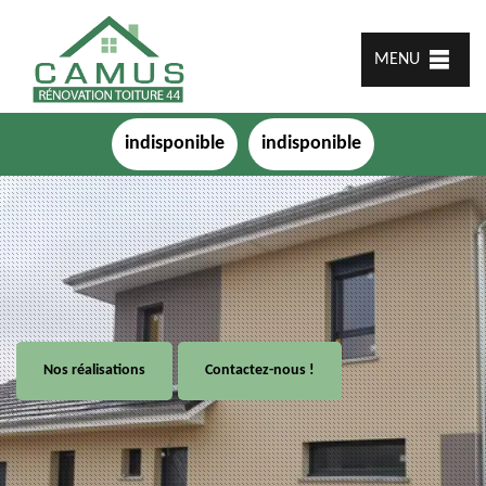
MENU
indisponible
indisponible
Nos réalisations
Contactez-nous !