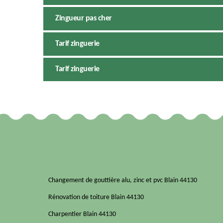
Zingueur pas cher
Tarif zinguerie
Tarif zinguerie
Changement de gouttière alu, zinc et pvc Blain 44130
Rénovation de toiture Blain 44130
Charpentier Blain 44130