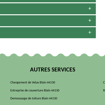
AUTRES SERVICES
Changement de Velux Blain 44130
C
Entreprise de couverture Blain 44130
R
Demoussage de toiture Blain 44130