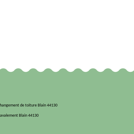
hangement de toiture Blain 44130
avalement Blain 44130