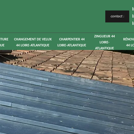
contact :
ZINGUEUR 44
ITURE
CHANGEMENT DE VELUX
CHARPENTIER 44
RÉNOV
LOIRE-
QUE
44 LOIRE-ATLANTIQUE
LOIRE-ATLANTIQUE
44 L
ATLANTIQUE